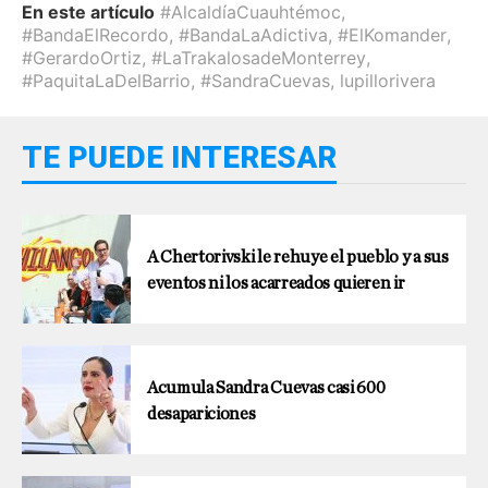
En este artículo
#AlcaldíaCuauhtémoc
,
#BandaElRecordo
,
#BandaLaAdictiva
,
#ElKomander
,
#GerardoOrtiz
,
#LaTrakalosadeMonterrey
,
#PaquitaLaDelBarrio
,
#SandraCuevas
,
lupillorivera
TE PUEDE INTERESAR
A Chertorivski le rehuye el pueblo y a sus
eventos ni los acarreados quieren ir
Acumula Sandra Cuevas casi 600
desapariciones