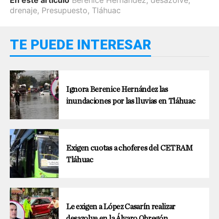
drenaje
,
Presupuesto
,
Tláhuac
TE PUEDE INTERESAR
Ignora Berenice Hernández las
inundaciones por las lluvias en Tláhuac
Exigen cuotas a choferes del CETRAM
Tláhuac
Le exigen a López Casarín realizar
desazolve en la Álvaro Obregón