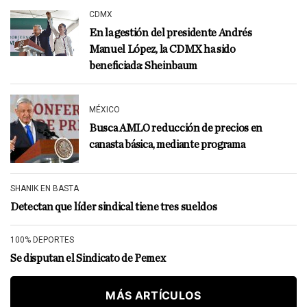
CDMX
En la gestión del presidente Andrés
Manuel López, la CDMX ha sido
beneficiada: Sheinbaum
MÉXICO
Busca AMLO reducción de precios en
canasta básica, mediante programa
SHANIK EN BASTA
Detectan que líder sindical tiene tres sueldos
100% DEPORTES
Se disputan el Sindicato de Pemex
MÁS ARTÍCULOS