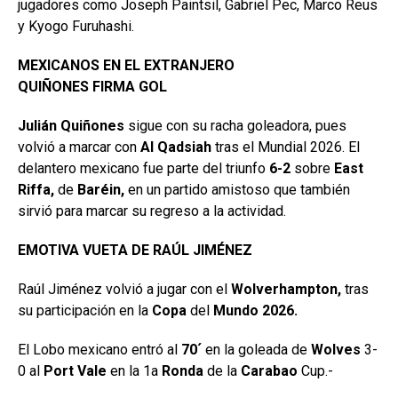
jugadores como Joseph Paintsil, Gabriel Pec, Marco Reus
y Kyogo Furuhashi.
MEXICANOS EN EL EXTRANJERO
QUIÑONES FIRMA GOL
Julián Quiñones
sigue con su racha goleadora, pues
volvió a marcar con
Al Qadsiah
tras el Mundial 2026. El
delantero mexicano fue parte del triunfo
6-2
sobre
East
Riffa,
de
Baréin,
en un partido amistoso que también
sirvió para marcar su regreso a la actividad.
EMOTIVA VUETA DE RAÚL JIMÉNEZ
Raúl Jiménez volvió a jugar con el
Wolverhampton,
tras
su participación en la
Copa
del
Mundo 2026.
El Lobo mexicano entró al
70´
en la goleada de
Wolves
3-
0 al
Port Vale
en la 1a
Ronda
de la
Carabao
Cup.-