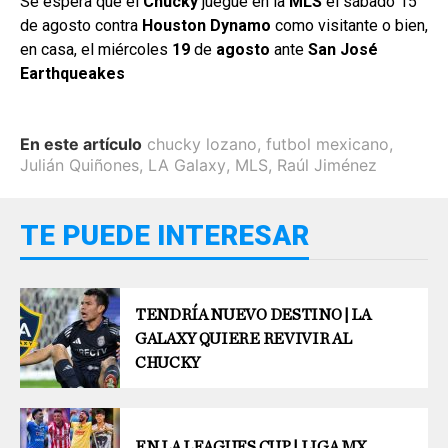
Se espera que el
Chucky
juegue en la
MLS
el sábado 15
de agosto contra
Houston Dynamo
como visitante o bien,
en casa, el miércoles
19
de
agosto
ante
San José
Earthqueakes
En este artículo
chucky lozano
,
futbol mexicano
,
Julián Quiñones
,
LA Galaxy
,
MLS
,
Raúl Jiménez
TE PUEDE INTERESAR
TENDRÍA NUEVO DESTINO | LA
GALAXY QUIERE REVIVIR AL
CHUCKY
EN LA LEAGUES CUP | LIGA MX