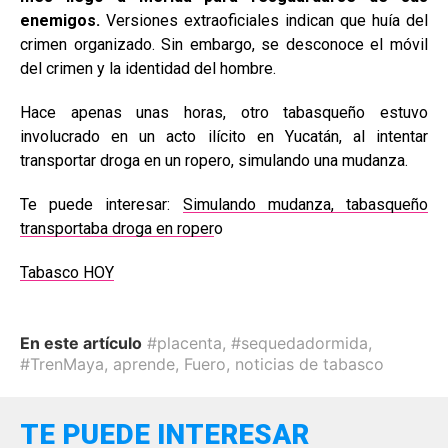
enemigos.
Versiones extraoficiales indican que huía del
crimen organizado. Sin embargo, se desconoce el móvil
del crimen y la identidad del hombre.
Hace apenas unas horas, otro tabasqueño estuvo
involucrado en un acto ilícito en Yucatán, al intentar
transportar droga en un ropero, simulando una mudanza.
Te puede interesar:
Simulando mudanza, tabasqueño
transportaba droga en roper
o
Tabasco HOY
En este artículo
#placenta
,
#sequedadormida
,
#TrenMaya
,
aprende
,
Fuero
,
noticias de tabasco
TE PUEDE INTERESAR