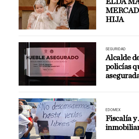
ELDA MA
MERCADA
HIJA
SEGURIDAD
Alcalde d
policías q
asegurad
EDOMEX
Fiscalía y
inmobilia