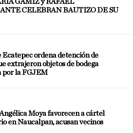
RÍA GAMIZ y RAFAEL
NTE CELEBRAN BAUTIZO DE SU
e Ecatepec ordena detención de
ue extrajeron objetos de bodega
a por la FGJEM
 Angélica Moya favorecen a cártel
rio en Naucalpan, acusan vecinos