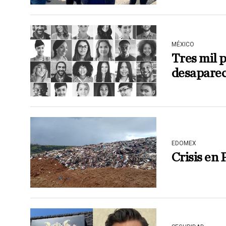
MÉXICO
Tres mil 
desaparec
EDOMEX
Crisis en