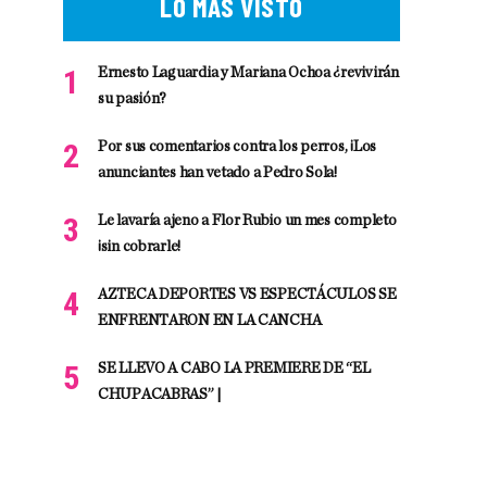
LO MÁS VISTO
Ernesto Laguardia y Mariana Ochoa ¿revivirán
su pasión?
Por sus comentarios contra los perros, ¡Los
anunciantes han vetado a Pedro Sola!
Le lavaría ajeno a Flor Rubio un mes completo
¡sin cobrarle!
AZTECA DEPORTES VS ESPECTÁCULOS SE
ENFRENTARON EN LA CANCHA
SE LLEVO A CABO LA PREMIERE DE “EL
CHUPACABRAS” |