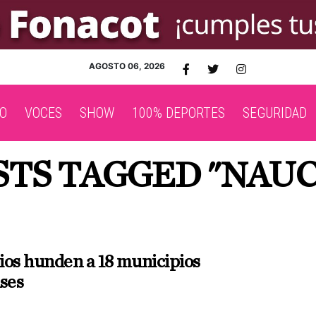
AGOSTO 06, 2026
O
VOCES
SHOW
100% DEPORTES
SEGURIDAD
STS TAGGED "NAU
ios hunden a 18 municipios
ses