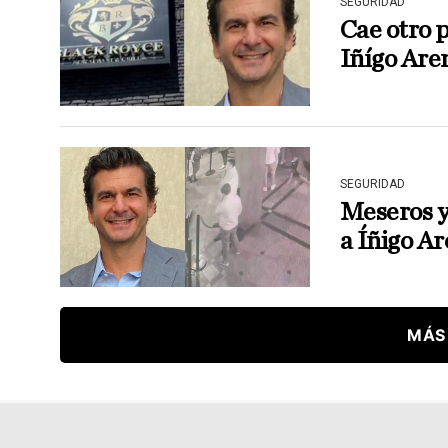
SEGURIDAD
Cae otro 
Iñígo Are
SEGURIDAD
Meseros y
a Íñigo Ar
MÁS