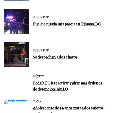
SEGURIDAD
Fue ejecutada una pareja en Tijuana, BC
SEGURIDAD
Se despachan a dos chavos
MÉXICO
Podría FGR reactivar y girar más órdenes
de detención: AMLO
CDMX
Adolescente de 14 años mata a dos sujetos