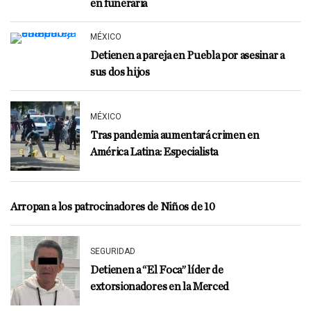
en funeraria
MÉXICO
Detienen a pareja en Puebla por asesinar a
sus dos hijos
MÉXICO
Tras pandemia aumentará crimen en
América Latina: Especialista
Arropan a los patrocinadores de Niños de 10
SEGURIDAD
Detienen a “El Foca” líder de
extorsionadores en la Merced