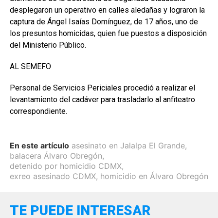
desplegaron un operativo en calles aledañas y lograron la
captura de Ángel Isaías Domínguez, de 17 años, uno de
los presuntos homicidas, quien fue puestos a disposición
del Ministerio Público.
AL SEMEFO
Personal de Servicios Periciales procedió a realizar el
levantamiento del cadáver para trasladarlo al anfiteatro
correspondiente.
En este artículo
asesinato en Jalalpa El Grande
,
balacera Álvaro Obregón
,
detenido por homicidio CDMX
,
exreo asesinado CDMX
,
homicidio en Álvaro Obregón
TE PUEDE INTERESAR