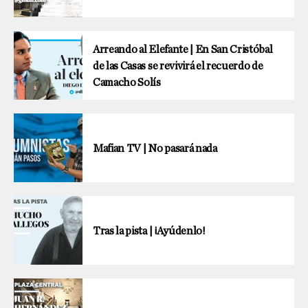
Arreando al Elefante | En San Cristóbal
de las Casas se revivirá el recuerdo de
Camacho Solís
Mafian TV | No pasará nada
Tras la pista | ¡Ayúdenlo!