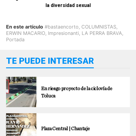
la diversidad sexual
En este artículo
#bastaencorto
,
COLUMNISTAS
,
ERWIN MACARIO
,
Impresionanti
,
LA PERRA BRAVA
,
Portada
TE PUEDE INTERESAR
En riesgo proyecto de la ciclovía de
Toluca
Plaza Central | Chantaje