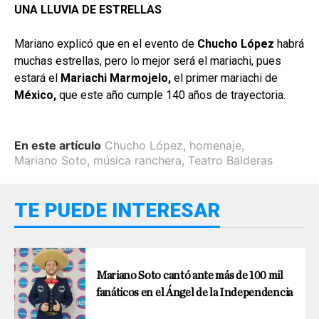
UNA LLUVIA DE ESTRELLAS
Mariano explicó que en el evento de
Chucho López
habrá
muchas estrellas, pero lo mejor será el mariachi, pues
estará el
Mariachi Marmojelo,
el primer mariachi de
México,
que este año cumple 140 años de trayectoria.
En este artículo
Chucho López
,
homenaje
,
Mariano Soto
,
música ranchera
,
Teatro Balderas
TE PUEDE INTERESAR
Mariano Soto cantó ante más de 100 mil
fanáticos en el Ángel de la Independencia