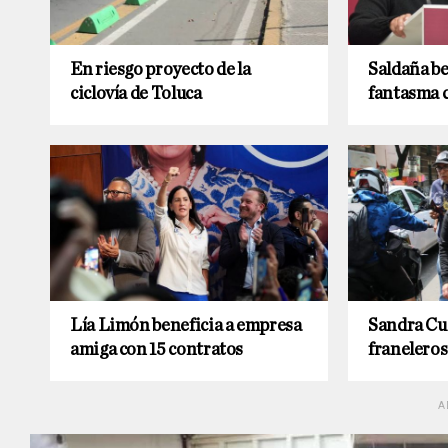
En riesgo proyecto de la
Saldaña be
ciclovía de Toluca
fantasma 
Lía Limón beneficia a empresa
Sandra Cue
amiga con 15 contratos
franelero
A