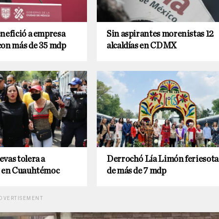
nefició a empresa
Sin aspirantes morenistas 12
con más de 35 mdp
alcaldías en CDMX
vas tolera a
Derrochó Lía Limón feriesota
s en Cuauhtémoc
de más de 7 mdp
DVERTISEMENT