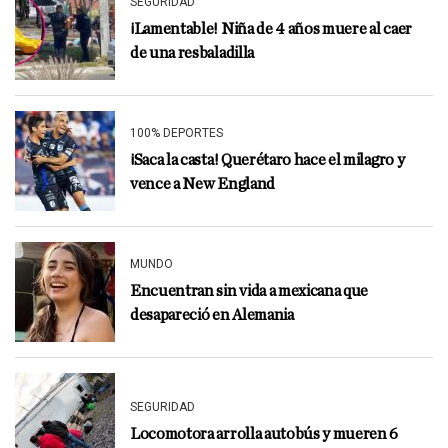
SEGURIDAD
¡Lamentable! Niña de 4 años muere al caer
de una resbaladilla
100% DEPORTES
¡Saca la casta! Querétaro hace el milagro y
vence a New England
MUNDO
Encuentran sin vida a mexicana que
desapareció en Alemania
SEGURIDAD
Locomotora arrolla autobús y mueren 6