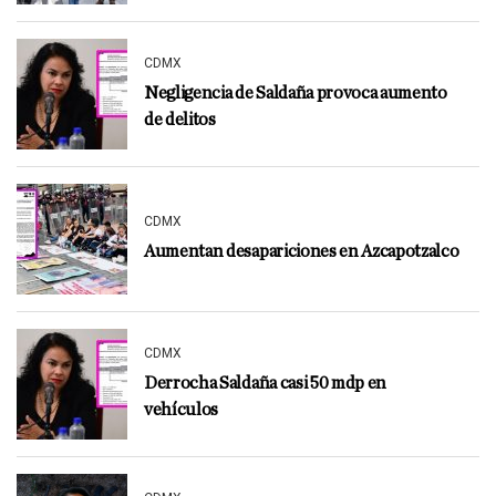
CDMX
Negligencia de Saldaña provoca aumento
de delitos
CDMX
Aumentan desapariciones en Azcapotzalco
CDMX
Derrocha Saldaña casi 50 mdp en
vehículos