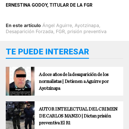
ERNESTINA GODOY, TITULAR DE LA FGR
En este artículo
Ángel Aguirre
,
Ayotzinapa
,
Desaparición Forzada
,
FGR
,
prisión preventiva
TE PUEDE INTERESAR
A doce años de la desaparición de los
normalistas | Detienen a Aguirre por
Ayotzinapa
AUTOR INTELECTUAL DEL CRIMEN
DE CARLOS MANZO | Dictan prisión
preventiva El R1