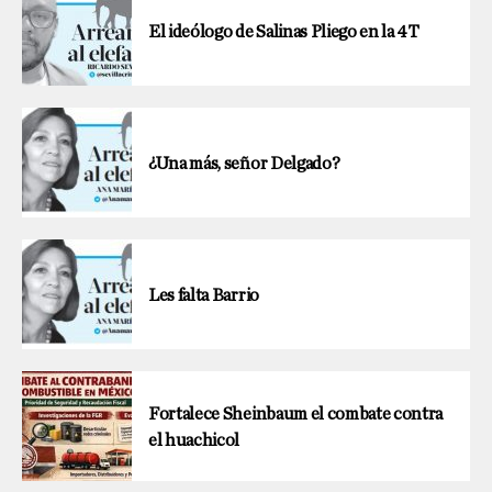
El ideólogo de Salinas Pliego en la 4T
¿Una más, señor Delgado?
Les falta Barrio
Fortalece Sheinbaum el combate contra
el huachicol