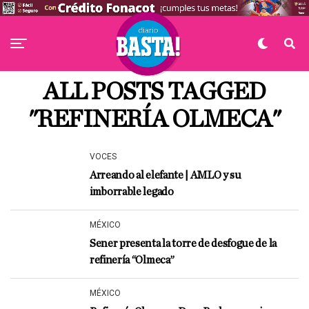
ALL POSTS TAGGED
"REFINERÍA OLMECA"
VOCES
Arreando al elefante | AMLO y su
imborrable legado
MÉXICO
Sener presenta la torre de desfogue de la
refinería “Olmeca”
MÉXICO