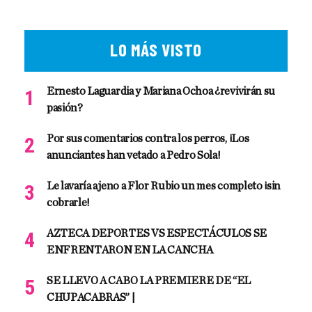
LO MÁS VISTO
Ernesto Laguardia y Mariana Ochoa ¿revivirán su
pasión?
Por sus comentarios contra los perros, ¡Los
anunciantes han vetado a Pedro Sola!
Le lavaría ajeno a Flor Rubio un mes completo ¡sin
cobrarle!
AZTECA DEPORTES VS ESPECTÁCULOS SE
ENFRENTARON EN LA CANCHA
SE LLEVO A CABO LA PREMIERE DE “EL
CHUPACABRAS” |