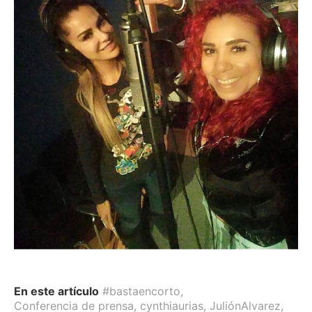
En este artículo
#bastaencorto
,
Conferencia de prensa
,
cynthiaurias
,
JuliónAlvarez
,