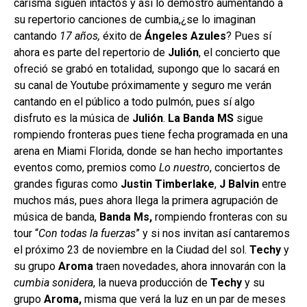
carisma siguen intactos y así lo demostró aumentando a
su repertorio canciones de cumbia,¿se lo imaginan
cantando
17 años,
éxito de
Ángeles Azules
? Pues sí
ahora es parte del repertorio de
Julión
, el concierto que
ofreció se grabó en totalidad, supongo que lo sacará en
su canal de Youtube próximamente y seguro me verán
cantando en el público a todo pulmón, pues sí algo
disfruto es la música de
Julión
.
La Banda MS
sigue
rompiendo fronteras pues tiene fecha programada en una
arena en Miami Florida, donde se han hecho importantes
eventos como, premios como
Lo nuestro
, conciertos de
grandes figuras como
Justin Timberlake
,
J Balvin
entre
muchos más, pues ahora llega la primera agrupación de
música de banda,
Banda Ms,
rompiendo fronteras con su
tour “
Con todas la fuerzas
” y si nos invitan así cantaremos
el próximo 23 de noviembre en la Ciudad del sol.
Techy
y
su grupo
Aroma
traen novedades, ahora innovarán con la
cumbia sonidera
, la nueva producción de
Techy
y su
grupo
Aroma,
misma que verá la luz en un par de meses