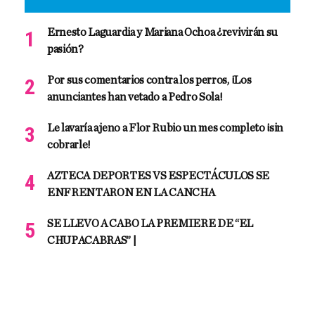
Ernesto Laguardia y Mariana Ochoa ¿revivirán su
pasión?
Por sus comentarios contra los perros, ¡Los
anunciantes han vetado a Pedro Sola!
Le lavaría ajeno a Flor Rubio un mes completo ¡sin
cobrarle!
AZTECA DEPORTES VS ESPECTÁCULOS SE
ENFRENTARON EN LA CANCHA
SE LLEVO A CABO LA PREMIERE DE “EL
CHUPACABRAS” |