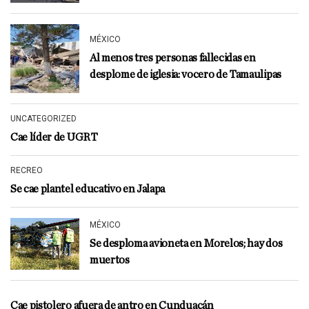
MÉXICO
Al menos tres personas fallecidas en
desplome de iglesia: vocero de Tamaulipas
UNCATEGORIZED
Cae líder de UGRT
RECREO
Se cae plantel educativo en Jalapa
MÉXICO
Se desploma avioneta en Morelos; hay dos
muertos
Cae pistolero afuera de antro en Cunduacán