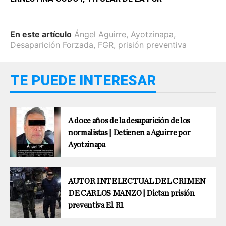
En este artículo
Ángel Aguirre
,
Ayotzinapa
,
Desaparición Forzada
,
FGR
,
prisión preventiva
TE PUEDE INTERESAR
A doce años de la desaparición de los
normalistas | Detienen a Aguirre por
Ayotzinapa
AUTOR INTELECTUAL DEL CRIMEN
DE CARLOS MANZO | Dictan prisión
preventiva El R1