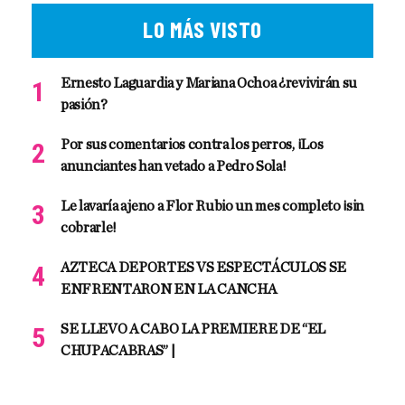
LO MÁS VISTO
Ernesto Laguardia y Mariana Ochoa ¿revivirán su
pasión?
Por sus comentarios contra los perros, ¡Los
anunciantes han vetado a Pedro Sola!
Le lavaría ajeno a Flor Rubio un mes completo ¡sin
cobrarle!
AZTECA DEPORTES VS ESPECTÁCULOS SE
ENFRENTARON EN LA CANCHA
SE LLEVO A CABO LA PREMIERE DE “EL
CHUPACABRAS” |