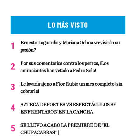
LO MÁS VISTO
Ernesto Laguardia y Mariana Ochoa ¿revivirán su
pasión?
Por sus comentarios contra los perros, ¡Los
anunciantes han vetado a Pedro Sola!
Le lavaría ajeno a Flor Rubio un mes completo ¡sin
cobrarle!
AZTECA DEPORTES VS ESPECTÁCULOS SE
ENFRENTARON EN LA CANCHA
SE LLEVO A CABO LA PREMIERE DE “EL
CHUPACABRAS” |