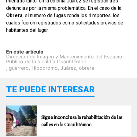
mientras tanto, en la colonia Juárez se registran tres
denuncias por la misma problemática. En el caso de la
Obrera
, el número de fugas ronda los 4 reportes, los
cuales fueron registrados como solicitudes previas de
habitantes del lugar.
En este artículo
Dirección de Imagen y Mantenimiento del Espacio
Público de la alcaldía Cuauhtémoc
,
guerrero
,
Hipódromo
,
Juárez
,
obrera
TE PUEDE INTERESAR
Sigue inconclusa la rehabilitación de las
calles en la Cuauhtémoc