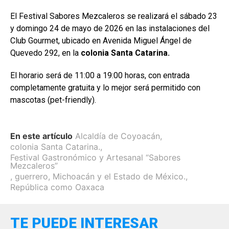
El Festival Sabores Mezcaleros se realizará el sábado 23
y domingo 24 de mayo de 2026 en las instalaciones del
Club Gourmet, ubicado en Avenida Miguel Ángel de
Quevedo 292, en la
colonia Santa Catarina.
El horario será de 11:00 a 19:00 horas, con entrada
completamente gratuita y lo mejor será permitido con
mascotas (pet-friendly).
En este artículo
Alcaldía de Coyoacán
,
colonia Santa Catarina.
,
Festival Gastronómico y Artesanal “Sabores
Mezcaleros”
,
guerrero
,
Michoacán y el Estado de México.
,
República como Oaxaca
TE PUEDE INTERESAR