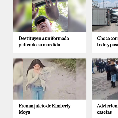
Destituyen a uniformado
Choca comb
pidiendo su mordida
todo y pas
Frenan juicio de Kimberly
Advierten 
Moya
casetas