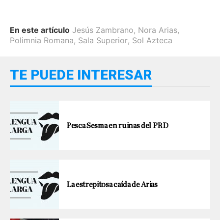
En este artículo
Jesús Zambrano
,
Nora Arias
,
Polimnia Romana
,
Sala Superior
,
Sol Azteca
TE PUEDE INTERESAR
Pesca Sesma en ruinas del PRD
La estrepitosa caída de Arias