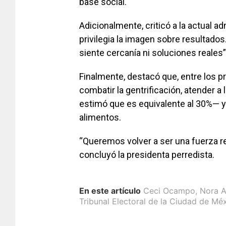
base social.
Adicionalmente, criticó a la actual a
privilegia la imagen sobre resultado
siente cercanía ni soluciones reales”
Finalmente, destacó que, entre los p
combatir la gentrificación, atender a
estimó que es equivalente al 30%— y 
alimentos.
“Queremos volver a ser una fuerza re
concluyó la presidenta perredista.
En este artículo
Ceci Ocampo
,
Nora A
Tribunal Electoral de la Ciudad de Mé