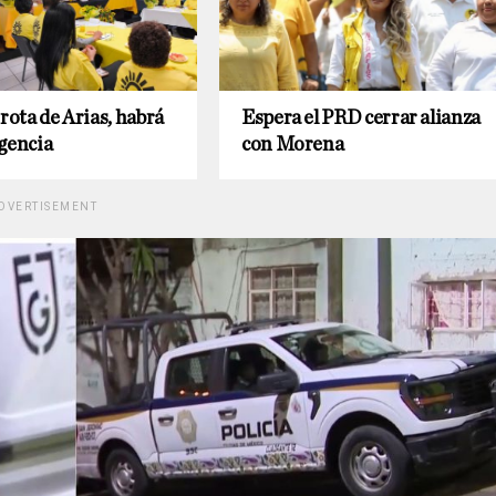
rrota de Arias, habrá
Espera el PRD cerrar alianza
gencia
con Morena
DVERTISEMENT