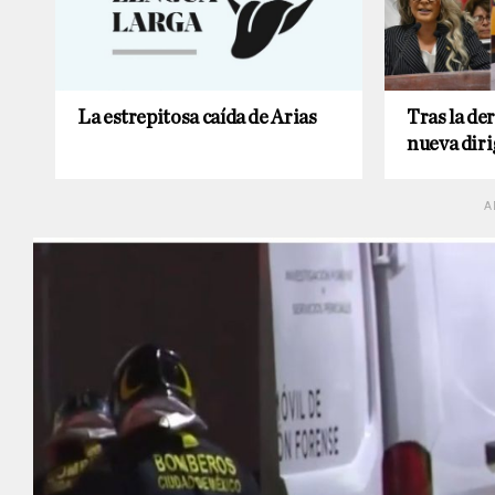
La estrepitosa caída de Arias
Tras la de
nueva diri
A