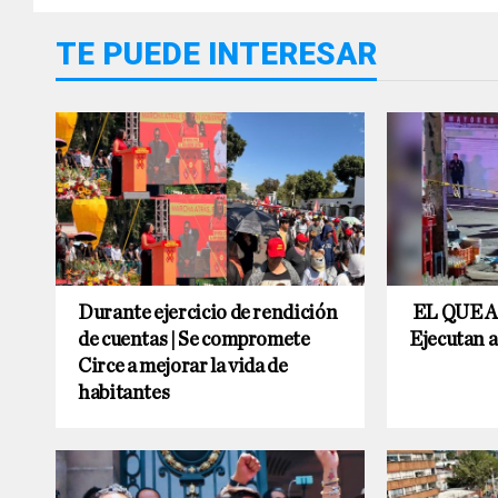
TE PUEDE INTERESAR
Durante ejercicio de rendición
EL QUE A
de cuentas | Se compromete
Ejecutan a
Circe a mejorar la vida de
habitantes