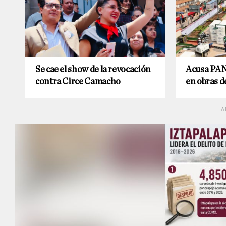
Se cae el show de la revocación
Acusa PAN
contra Circe Camacho
en obras d
A