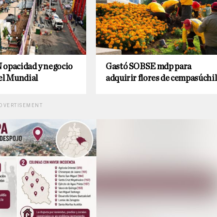
 opacidad y negocio
Gastó SOBSE mdp para
el Mundial
adquirir flores de cempasúchil
DVERTISEMENT