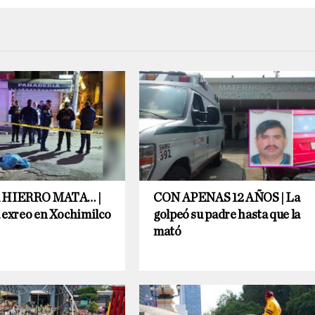
 HIERRO MATA… |
CON APENAS 12 AÑOS | La
 exreo en Xochimilco
golpeó su padre hasta que la
mató