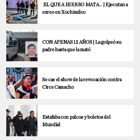
EL QUE A HIERRO MATA… | Ejecutan a
exreo en Xochimilco
CON APENAS 12 AÑOS | La golpeó su
padre hasta que la mató
Se cae el show de la revocación contra
Circe Camacho
Estafaba con palcos y boletos del
Mundial