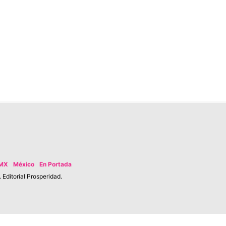
MX
México
En Portada
Editorial Prosperidad.