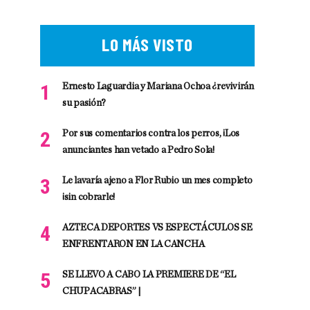
LO MÁS VISTO
Ernesto Laguardia y Mariana Ochoa ¿revivirán
su pasión?
Por sus comentarios contra los perros, ¡Los
anunciantes han vetado a Pedro Sola!
Le lavaría ajeno a Flor Rubio un mes completo
¡sin cobrarle!
AZTECA DEPORTES VS ESPECTÁCULOS SE
ENFRENTARON EN LA CANCHA
SE LLEVO A CABO LA PREMIERE DE “EL
CHUPACABRAS” |