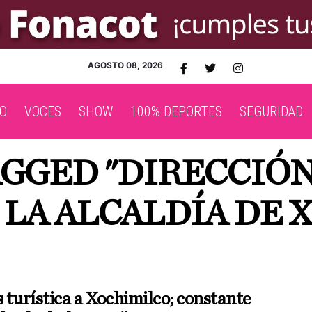
AGOSTO 08, 2026
O
VOCES
SHOW
100% DEPORTES
SEGURIDAD
AGGED "DIRECCIÓ
 LA ALCALDÍA DE 
s turística a Xochimilco; constante