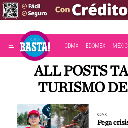
CDMX
EDOMEX
MÉXIC
ALL POSTS T
TURISMO DE
CDMX
Pega crisi