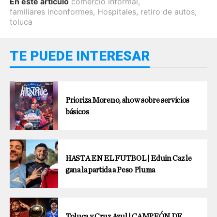
En este artículo
comercio informal
,
familiares inconformes
,
Hospitales
,
retiro de autos
,
toluca
TE PUEDE INTERESAR
Prioriza Moreno, show sobre servicios
básicos
HASTA EN EL FUTBOL | Eduin Caz le
gana la partida a Peso Pluma
Toluca y Cruz Azul | CAMPEÓN DE