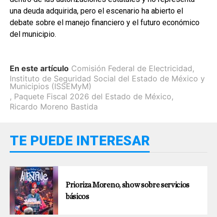
una deuda adquirida, pero el escenario ha abierto el
debate sobre el manejo financiero y el futuro económico
del municipio.
En este artículo
Comisión Federal de Electricidad
,
Instituto de Seguridad Social del Estado de México y
Municipios (ISSEMyM)
,
Paquete Fiscal 2026 del Estado de México
,
Ricardo Moreno Bastida
TE PUEDE INTERESAR
Prioriza Moreno, show sobre servicios
básicos