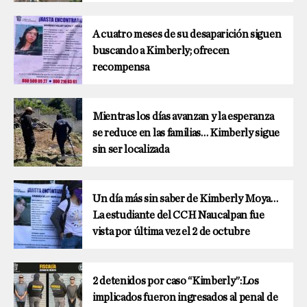
A cuatro meses de su desaparición siguen
buscando a Kimberly; ofrecen
recompensa
Mientras los días avanzan y la esperanza
se reduce en las familias… Kimberly sigue
sin ser localizada
Un día más sin saber de Kimberly Moya…
La estudiante del CCH Naucalpan fue
vista por última vez el 2 de octubre
2 detenidos por caso “Kimberly”:Los
implicados fueron ingresados al penal de