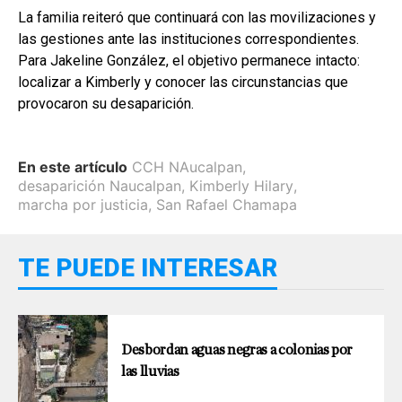
La familia reiteró que continuará con las movilizaciones y
las gestiones ante las instituciones correspondientes.
Para Jakeline González, el objetivo permanece intacto:
localizar a Kimberly y conocer las circunstancias que
provocaron su desaparición.
En este artículo
CCH NAucalpan
,
desaparición Naucalpan
,
Kimberly Hilary
,
marcha por justicia
,
San Rafael Chamapa
TE PUEDE INTERESAR
Desbordan aguas negras a colonias por
las lluvias