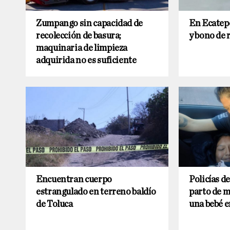
Zumpango sin capacidad de
En Ecatep
recolección de basura;
y bono de 
maquinaria de limpieza
adquirida no es suficiente
Encuentran cuerpo
Policías d
estrangulado en terreno baldío
parto de mu
de Toluca
una bebé e