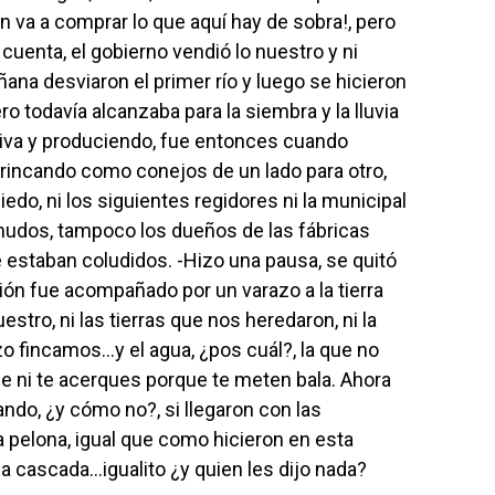
en va a comprar lo que aquí hay de sobra!, pero
 cuenta, el gobierno vendió lo nuestro y ni
ana desviaron el primer río y luego se hicieron
ro todavía alcanzaba para la siembra y la lluvia
viva y produciendo, fue entonces cuando
 brincando como conejos de un lado para otro,
iedo, ni los siguientes regidores ni la municipal
 mudos, tampoco los dueños de las fábricas
estaban coludidos. -Hizo una pausa, se quitó
ón fue acompañado por un varazo a la tierra
estro, ni las tierras que nos heredaron, ni la
zo fincamos…y el agua, ¿pos cuál?, la que no
e ni te acerques porque te meten bala. Ahora
ndo, ¿y cómo no?, si llegaron con las
la pelona, igual que como hicieron en esta
 la cascada…igualito ¿y quien les dijo nada?