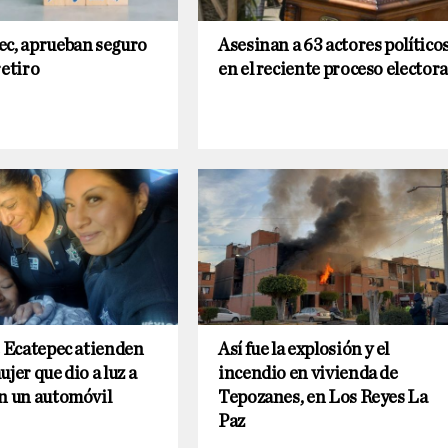
ec, aprueban seguro
Asesinan a 63 actores político
retiro
en el reciente proceso electora
e Ecatepec atienden
Así fue la explosión y el
jer que dio a luz a
incendio en vivienda de
n un automóvil
Tepozanes, en Los Reyes La
Paz