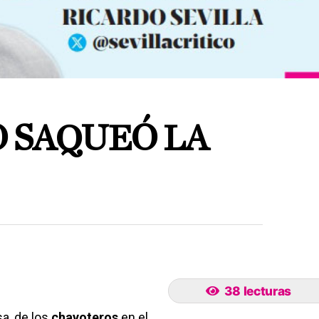
 SAQUEÓ LA
38 lecturas
a, de los
chayoteros
en el