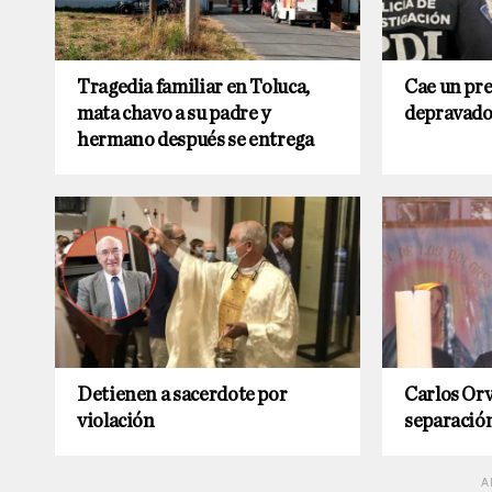
Tragedia familiar en Toluca,
Cae un pr
mata chavo a su padre y
depravad
hermano después se entrega
Detienen a sacerdote por
Carlos Or
violación
separación
A