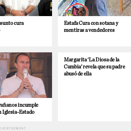
esunto cura
Estafa Cura con sotana y
o
mentiras a vendedores
Margarita ‘La Diosa de la
Cumbia’ revela que su padre
abusó de ella
vañanos incumple
 Iglesia-Estado
DVERTISEMENT