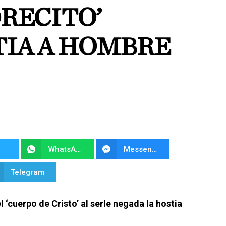
DRECITO’
TIA A HOMBRE
WhatsApp
Messenger
Telegram
 ‘cuerpo de Cristo’ al serle negada la hostia