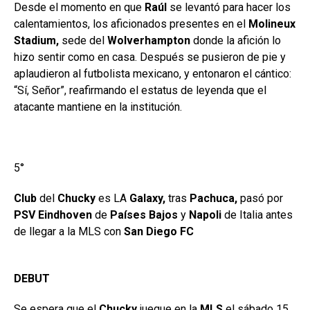
Desde el momento en que
Raúl
se levantó para hacer los
calentamientos, los aficionados presentes en el
Molineux
Stadium,
sede del
Wolverhampton
donde la afición lo
hizo sentir como en casa. Después se pusieron de pie y
aplaudieron al futbolista mexicano, y entonaron el cántico:
“Sí, Señor”, reafirmando el estatus de leyenda que el
atacante mantiene en la institución.
5°
Club
del
Chucky
es LA
Galaxy,
tras
Pachuca,
pasó por
PSV Eindhoven
de
Países Bajos
y
Napoli
de Italia antes
de llegar a la MLS con
San Diego FC
DEBUT
Se espera que el
Chucky
juegue en la
MLS
el sábado 15