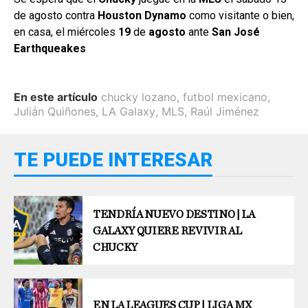
de agosto contra
Houston Dynamo
como visitante o bien,
en casa, el miércoles
19
de
agosto
ante
San José
Earthqueakes
En este artículo
chucky lozano
,
futbol mexicano
,
Julián Quiñones
,
LA Galaxy
,
MLS
,
Raúl Jiménez
TE PUEDE INTERESAR
TENDRÍA NUEVO DESTINO | LA
GALAXY QUIERE REVIVIR AL
CHUCKY
EN LA LEAGUES CUP | LIGA MX