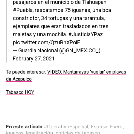
pasajeros en el municipio de Tlahuapan
#Puebla
, rescatamos 75 iguanas, una boa
constrictor, 34 tortugas y una tarántula,
ejemplares que eran trasladados en tres
maletas y una mochila.
#JusticiaYPaz
pic.twitter.com/QzuBhXPoiE
— Guardia Nacional (@GN_MEXICO_)
February 27, 2021
Te puede interesar:
VIDEO: Mantarrayas ‘vuelan’ en playas
de Acapulco
Tabasco HOY
En este artículo
#OperativoEspecial
,
Esposa
,
Fuero
,
iguanas
,
legalización
,
noticias de tabasco
,