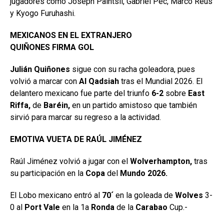
jugadores como Joseph Paintsil, Gabriel Pec, Marco Reus
y Kyogo Furuhashi.
MEXICANOS EN EL EXTRANJERO
QUIÑONES FIRMA GOL
Julián Quiñones
sigue con su racha goleadora, pues
volvió a marcar con
Al Qadsiah
tras el Mundial 2026. El
delantero mexicano fue parte del triunfo
6-2
sobre
East
Riffa,
de
Baréin,
en un partido amistoso que también
sirvió para marcar su regreso a la actividad.
EMOTIVA VUETA DE RAÚL JIMÉNEZ
Raúl Jiménez volvió a jugar con el
Wolverhampton,
tras
su participación en la
Copa
del
Mundo 2026.
El Lobo mexicano entró al
70´
en la goleada de
Wolves
3-
0 al
Port Vale
en la 1a
Ronda
de la
Carabao
Cup.-