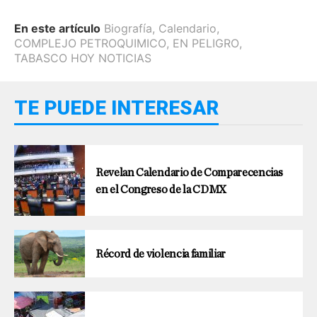
En este artículo
Biografía
,
Calendario
,
COMPLEJO PETROQUIMICO
,
EN PELIGRO
,
TABASCO HOY NOTICIAS
TE PUEDE INTERESAR
Revelan Calendario de Comparecencias
en el Congreso de la CDMX
Récord de violencia familiar