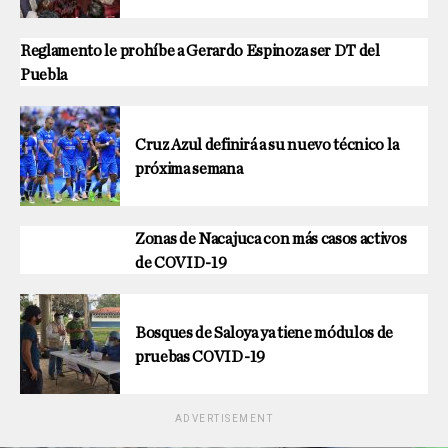
Reglamento le prohíbe a Gerardo Espinoza ser DT del
Puebla
Cruz Azul definirá a su nuevo técnico la
próxima semana
Zonas de Nacajuca con más casos activos
de COVID-19
Bosques de Saloya ya tiene módulos de
pruebas COVID-19
ADVERTISEMENT