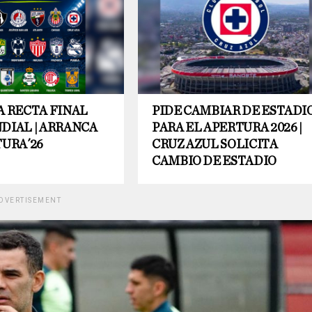
A RECTA FINAL
PIDE CAMBIAR DE ESTADI
DIAL | ARRANCA
PARA EL APERTURA 2026 |
TURA´26
CRUZ AZUL SOLICITA
CAMBIO DE ESTADIO
DVERTISEMENT