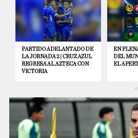
PARTIDO ADELANTADO DE
EN PLEN
LA JORNADA 2 | CRUZ AZUL
DEL MUN
REGRESA AL AZTECA CON
EL APER
VICTORIA
A