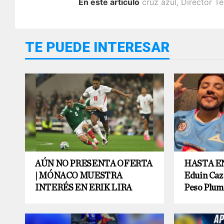
En este artículo
cruz azul
,
Director T
TE PUEDE INTERESAR
AÚN NO PRESENTA OFERTA
HASTA EN
| MÓNACO MUESTRA
Eduin Caz 
INTERÉS EN ERIK LIRA
Peso Plum