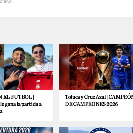
écnico
 EL FUTBOL |
Toluca y Cruz Azul | CAMPEÓ
le gana la partida a
DE CAMPEONES 2026
a