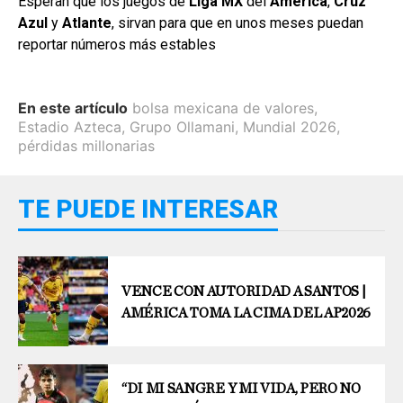
Esperan que los juegos de
Liga MX
del
América
,
Cruz
Azul
y
Atlante
, sirvan para que en unos meses puedan
reportar números más estables
En este artículo
bolsa mexicana de valores
,
Estadio Azteca
,
Grupo Ollamani
,
Mundial 2026
,
pérdidas millonarias
TE PUEDE INTERESAR
VENCE CON AUTORIDAD A SANTOS |
AMÉRICA TOMA LA CIMA DEL AP2026
“DI MI SANGRE Y MI VIDA, PERO NO