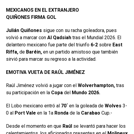
MEXICANOS EN EL EXTRANJERO
QUIÑONES FIRMA GOL
Julián Quiñones
sigue con su racha goleadora, pues
volvió a marcar con
Al Qadsiah
tras el Mundial 2026. El
delantero mexicano fue parte del triunfo
6-2
sobre
East
Riffa,
de
Baréin,
en un partido amistoso que también
sirvió para marcar su regreso a la actividad.
EMOTIVA VUETA DE RAÚL JIMÉNEZ
Raúl Jiménez volvió a jugar con el
Wolverhampton,
tras
su participación en la
Copa
del
Mundo 2026.
El Lobo mexicano entró al
70´
en la goleada de
Wolves
3-
0 al
Port Vale
en la 1a
Ronda
de la
Carabao
Cup.-
Desde el momento en que
Raúl
se levantó para hacer los
calentamientos, los aficionados presentes en el
Molineux