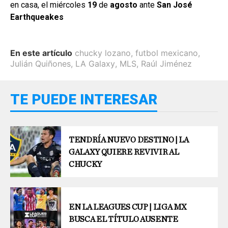
en casa, el miércoles
19
de
agosto
ante
San José
Earthqueakes
En este artículo
chucky lozano
,
futbol mexicano
,
Julián Quiñones
,
LA Galaxy
,
MLS
,
Raúl Jiménez
TE PUEDE INTERESAR
TENDRÍA NUEVO DESTINO | LA
GALAXY QUIERE REVIVIR AL
CHUCKY
EN LA LEAGUES CUP | LIGA MX
BUSCA EL TÍTULO AUSENTE