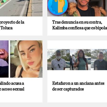
proyecto de la
Tras denuncia en su contra,
e Toluca
Kalimba confiesa que es bipola
lindo acusa a
Estafaron a un anciana antes
 acoso sexual
de ser capturados