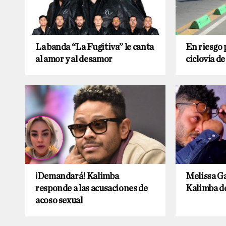
La banda “La Fugitiva” le canta
En riesgo 
al amor y al desamor
ciclovía d
¡Demandará! Kalimba
Melissa Ga
responde a las acusaciones de
Kalimba de
acoso sexual