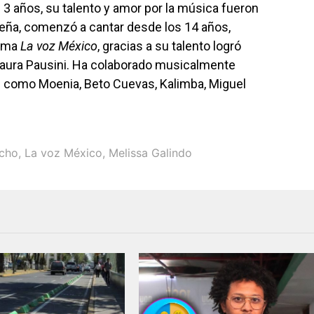
 3 años, su talento y amor por la música fueron
eña, comenzó a cantar desde los 14 años,
rama
La voz Méxi­co
, gracias a su talento logró
 Laura Pausini. Ha colaborado musicalmente
s como Moenia, Beto Cuevas, Kalimba, Miguel
icho
,
La voz México
,
Melissa Galindo