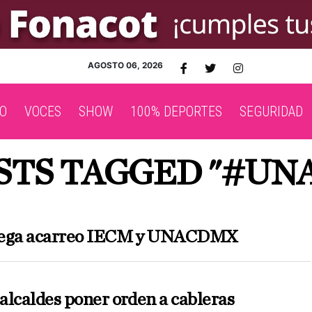
AGOSTO 06, 2026
O
VOCES
SHOW
100% DEPORTES
SEGURIDAD
STS TAGGED "#U
mega acarreo IECM y UNACDMX
alcaldes poner orden a cableras