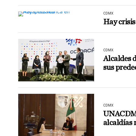
CDMX
Hay crisi
CDMX
Alcaldes 
sus predec
CDMX
UNACDMX 
alcaldías