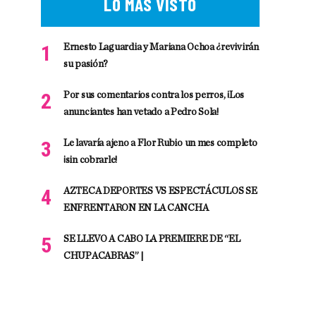
LO MÁS VISTO
Ernesto Laguardia y Mariana Ochoa ¿revivirán
su pasión?
Por sus comentarios contra los perros, ¡Los
anunciantes han vetado a Pedro Sola!
Le lavaría ajeno a Flor Rubio un mes completo
¡sin cobrarle!
AZTECA DEPORTES VS ESPECTÁCULOS SE
ENFRENTARON EN LA CANCHA
SE LLEVO A CABO LA PREMIERE DE “EL
CHUPACABRAS” |