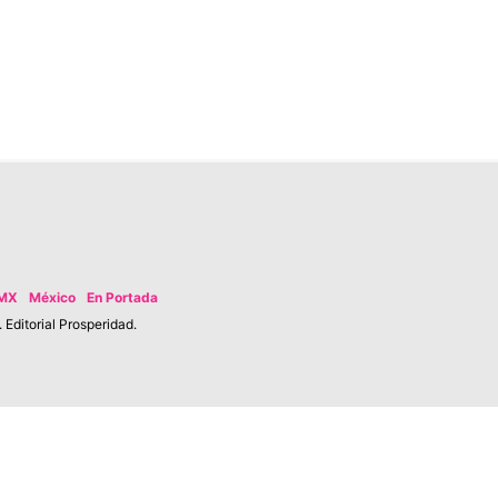
MX
México
En Portada
Editorial Prosperidad.