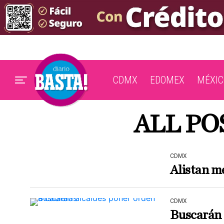
CDMX
EDOMEX
MÉXIC
ALL PO
CDMX
Alistan 
CDMX
Buscarán 