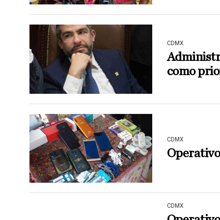
CDMX
Administr
como prio
CDMX
Operativo
CDMX
Operativos