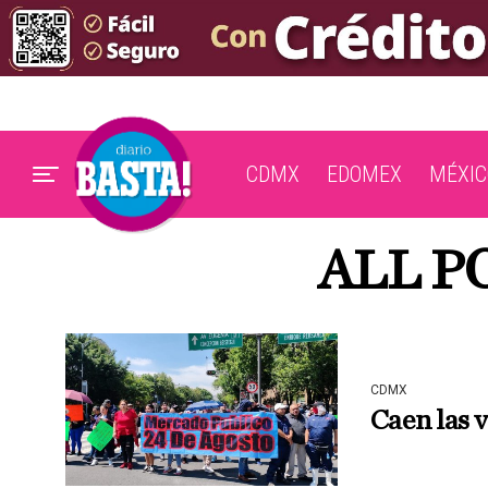
CDMX
EDOMEX
MÉXIC
ALL P
CDMX
Caen las v