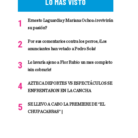
LO MÁS VISTO
Ernesto Laguardia y Mariana Ochoa ¿revivirán
su pasión?
Por sus comentarios contra los perros, ¡Los
anunciantes han vetado a Pedro Sola!
Le lavaría ajeno a Flor Rubio un mes completo
¡sin cobrarle!
AZTECA DEPORTES VS ESPECTÁCULOS SE
ENFRENTARON EN LA CANCHA
SE LLEVO A CABO LA PREMIERE DE “EL
CHUPACABRAS” |