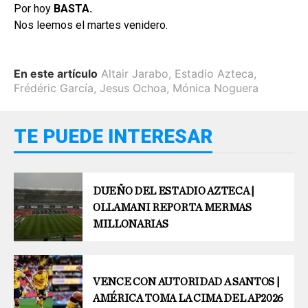
Por hoy
BASTA.
Nos leemos el martes venidero.
En este artículo
Altair Jarabo
,
Estadio Azteca
,
Frédéric García
,
Jesus Ochoa
,
Mónica Noguera
TE PUEDE INTERESAR
DUEÑO DEL ESTADIO AZTECA |
OLLAMANI REPORTA MERMAS
MILLONARIAS
VENCE CON AUTORIDAD A SANTOS |
AMÉRICA TOMA LA CIMA DEL AP2026