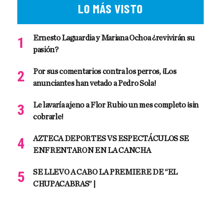
LO MÁS VISTO
Ernesto Laguardia y Mariana Ochoa ¿revivirán su
pasión?
Por sus comentarios contra los perros, ¡Los
anunciantes han vetado a Pedro Sola!
Le lavaría ajeno a Flor Rubio un mes completo ¡sin
cobrarle!
AZTECA DEPORTES VS ESPECTÁCULOS SE
ENFRENTARON EN LA CANCHA
SE LLEVO A CABO LA PREMIERE DE “EL
CHUPACABRAS” |