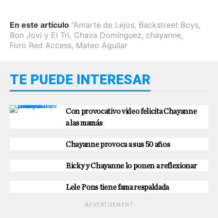
En este artículo
“Amarte de Lejos
,
Backstreet Boys
,
Bon Jovi y El Tri
,
Chava Domínguez
,
chayanne
,
Foro Red Access
,
Mateo Aguilar
TE PUEDE INTERESAR
Con provocativo video felicita Chayanne
a las mamás
Chayanne provoca a sus 50 años
Ricky y Chayanne lo ponen a reflexionar
Lele Pons tiene fama respaldada
ADVERTISEMENT