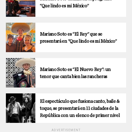
“Que lindo es mi México”
Mariano Soto es “El Rey” que se
presentará en “Que lindo es mi México”
Mariano Soto es “El Nuevo Rey”: un
tenor que canta bien las rancheras
El espectáculo que fusiona canto, baile &
toque, se presentará en 11 ciudades de la
República con un elenco de primer nivel
ADVERTISEMENT