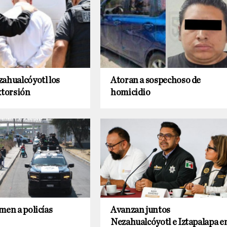
ahualcóyotl los
Atoran a sospechoso de
xtorsión
homicidio
men a policías
Avanzan juntos
Nezahualcóyotl e Iztapalapa e