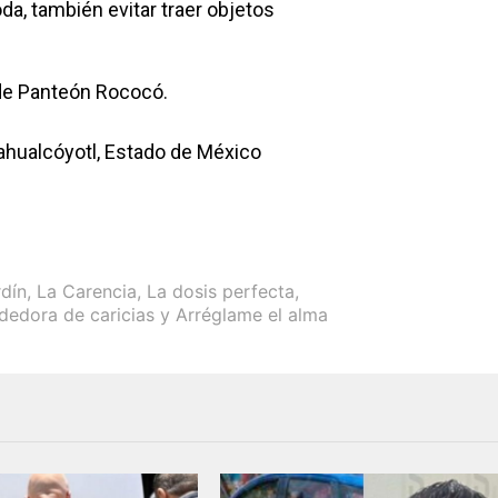
da, también evitar traer objetos
 de Panteón Rococó.
ahualcóyotl, Estado de México
dín
,
La Carencia
,
La dosis perfecta
,
dedora de caricias y Arréglame el alma