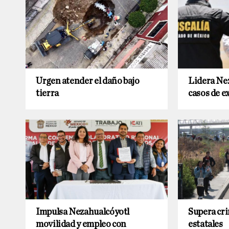
Urgen atender el daño bajo
Lidera Nez
tierra
casos de e
Impulsa Nezahualcóyotl
Supera cri
movilidad y empleo con
estatales