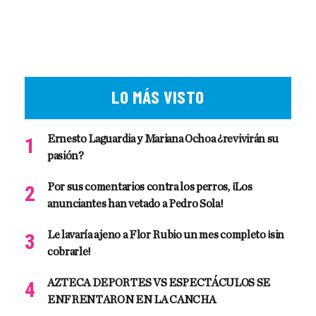
LO MÁS VISTO
Ernesto Laguardia y Mariana Ochoa ¿revivirán su
pasión?
Por sus comentarios contra los perros, ¡Los
anunciantes han vetado a Pedro Sola!
Le lavaría ajeno a Flor Rubio un mes completo ¡sin
cobrarle!
AZTECA DEPORTES VS ESPECTÁCULOS SE
ENFRENTARON EN LA CANCHA