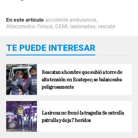
En este artículo
accidente ambulancia
,
Atlacomulco-Toluca
,
CEMI
,
lesionados
,
rescate
TE PUEDE INTERESAR
Rescatan a hombre que subió a torre de
alta tensión en Ecatepec; se balanceaba
peligrosamente
La sirena no frenó la tragedia: Se estrella
patrulla y deja 7 heridos