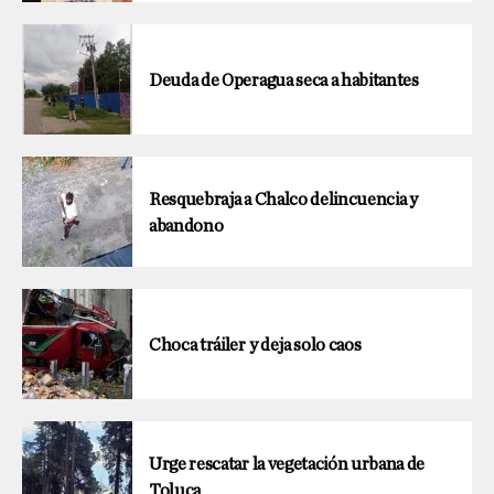
Deuda de Operagua seca a habitantes
Resquebraja a Chalco delincuencia y
abandono
Choca tráiler y deja solo caos
Urge rescatar la vegetación urbana de
Toluca