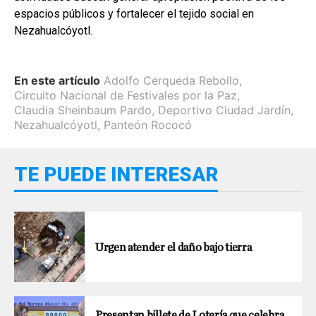
espacios públicos y fortalecer el tejido social en
Nezahualcóyotl.
En este artículo
Adolfo Cerqueda Rebollo
,
Circuito Nacional de Festivales por la Paz
,
Claudia Sheinbaum Pardo
,
Deportivo Ciudad Jardín
,
Nezahualcóyotl
,
Panteón Rococó
TE PUEDE INTERESAR
Urgen atender el daño bajo tierra
Presentan billete de Lotería que celebra