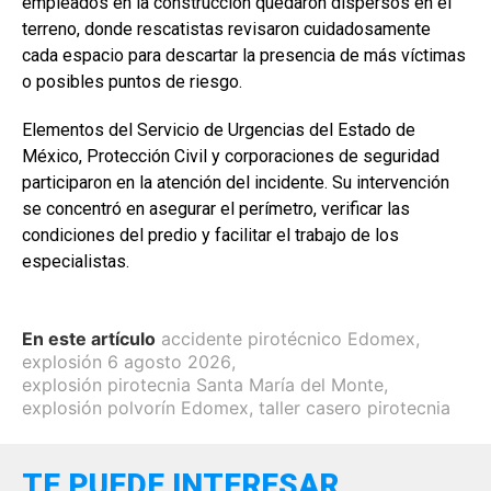
empleados en la construcción quedaron dispersos en el
terreno, donde rescatistas revisaron cuidadosamente
cada espacio para descartar la presencia de más víctimas
o posibles puntos de riesgo.
Elementos del Servicio de Urgencias del Estado de
México, Protección Civil y corporaciones de seguridad
participaron en la atención del incidente. Su intervención
se concentró en asegurar el perímetro, verificar las
condiciones del predio y facilitar el trabajo de los
especialistas.
En este artículo
accidente pirotécnico Edomex
,
explosión 6 agosto 2026
,
explosión pirotecnia Santa María del Monte
,
explosión polvorín Edomex
,
taller casero pirotecnia
TE PUEDE INTERESAR