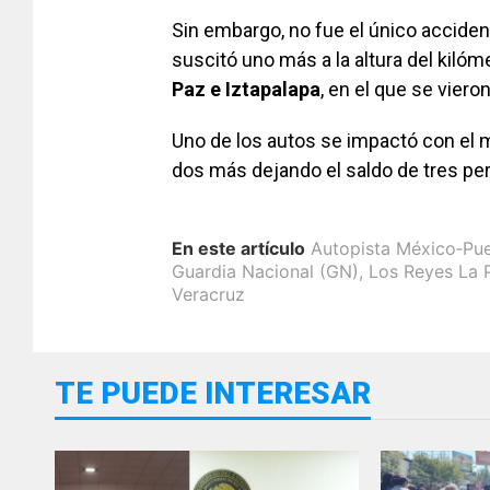
Sin embargo, no fue el único acciden
suscitó uno más a la altura del kilóm
Paz e Iztapalapa
, en el que se vier
Uno de los autos se impactó con el m
dos más dejando el saldo de tres pe
En este artículo
Autopista México‑Pu
Guardia Nacional (GN)
,
Los Reyes La 
Veracruz
TE PUEDE INTERESAR