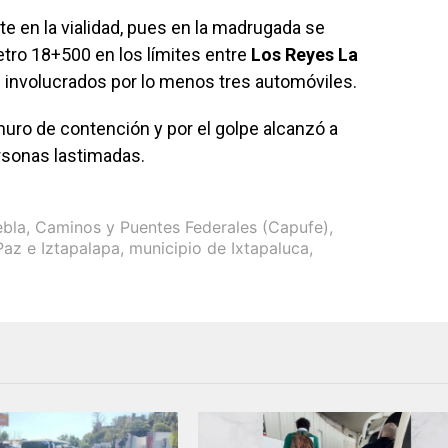
te en la vialidad, pues en la madrugada se
etro 18+500 en los límites entre
Los Reyes La
on involucrados por lo menos tres automóviles.
uro de contención y por el golpe alcanzó a
rsonas lastimadas.
ebla
,
Caminos y Puentes Federales (Capufe)
,
Paz e Iztapalapa
,
municipio de Ixtapaluca
,