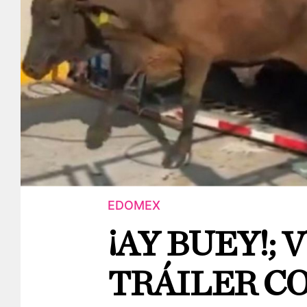
EDOMEX
¡AY BUEY!;
TRÁILER CO