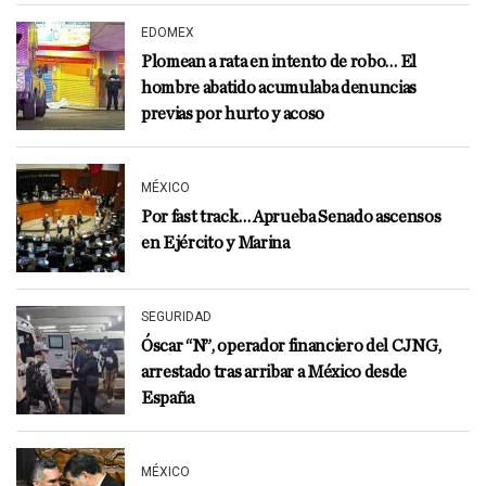
EDOMEX
Plomean a rata en intento de robo… El
hombre abatido acumulaba denuncias
previas por hurto y acoso
MÉXICO
Por fast track… Aprueba Senado ascensos
en Ejército y Marina
SEGURIDAD
Óscar “N”, operador financiero del CJNG,
arrestado tras arribar a México desde
España
MÉXICO