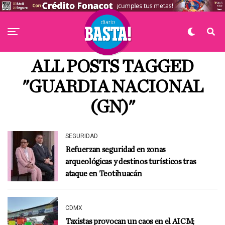
ALL POSTS TAGGED
"GUARDIA NACIONAL
(GN)"
SEGURIDAD
Refuerzan seguridad en zonas
arqueológicas y destinos turísticos tras
ataque en Teotihuacán
CDMX
Taxistas provocan un caos en el AICM;