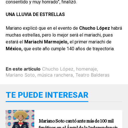
consentido y muy honrado”, finalizó.
UNA LLUVIA DE ESTRELLAS
Mariano explicó que en el evento de
Chucho López
habrá
muchas estrellas, pero lo mejor será el mariachi, pues
estará el
Mariachi Marmojelo,
el primer mariachi de
México,
que este año cumple 140 años de trayectoria.
En este artículo
Chucho López
,
homenaje
,
Mariano Soto
,
música ranchera
,
Teatro Balderas
TE PUEDE INTERESAR
Mariano Soto cantó ante más de 100 mil
fanáticos en el Ángel de la Independencia