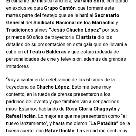
El cantante de música ranchera,
Mariano Soto
, compartió
en exclusiva para
Grupo
Cantón
, que formará este
martes parte del festejo que se le hará al
Secretario
General
del
Sindicato Nacional
de los Mariachis
y
Tradiciones
afines
“Jesús Chucho López”
por sus
primeros 60 años de trayectoria. El
artista
dio los
detalles de su presentación en esta gala que se llevará a
cabo en el
Teatro Balderas
y que estará rodeada de
personalidades de cine y televisión, además de grandes
imitadores.
“Voy a cantar en la celebración de los 60 años de la
trayectoria de
Chucho López.
Esto me tiene muy
contento, en la rueda de prensa presentaron a los
padrinos del evento y que también van a ser padrinos
míos. Estamos hablando de
Rosa Gloria Chagoyán
y
Rafael Inclán.
Lo mejor es que me presentaron como “el
nuevo lanzamiento”, y hasta me dieron
“La Patadita”
de la
buena suerte, don
Rafael
Inclán.
La verdad me sentí muy