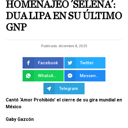
HOMENAJEO ´SELENA´:
DUA LIPA EN SU ÚLTIMO
GNP
Publicado
diciembre 8, 2025
Facebook
Twitter
WhatsApp
Messenger
Telegram
Cantó ‘Amor Prohibido’ el cierre de su gira mundial en
México
Gaby Gazcón