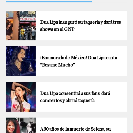
Dua Lipa inauguró su taqueria y dará tres
shows en el GNP
¡Enamorada de México! Dua Lipa canta
“Besame Mucho”
Dua Lipa consentirá a sus fans: dará
conciertos y abrirá taquería
A 30 años de la muerte de Selena, su