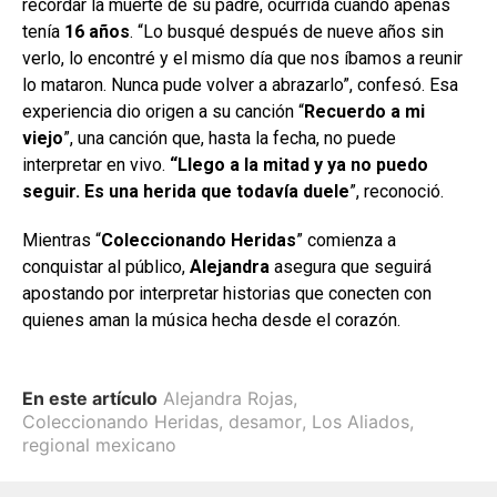
recordar la muerte de su padre, ocurrida cuando apenas
tenía
16 años
. “Lo busqué después de nueve años sin
verlo, lo encontré y el mismo día que nos íbamos a reunir
lo mataron. Nunca pude volver a abrazarlo”, confesó. Esa
experiencia dio origen a su canción “
Recuerdo a mi
viejo
”, una canción que, hasta la fecha, no puede
interpretar en vivo.
“Llego a la mitad y ya no puedo
seguir. Es una herida que todavía duele
”, reconoció.
Mientras “
Coleccionando Heridas
” comienza a
conquistar al público,
Alejandra
asegura que seguirá
apostando por interpretar historias que conecten con
quienes aman la música hecha desde el corazón.
En este artículo
Alejandra Rojas
,
Coleccionando Heridas
,
desamor
,
Los Aliados
,
regional mexicano