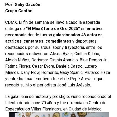
Por: Gaby Gazcón
Grupo Cantón
CDMX. El fin de semana se llevó a cabo la esperada
entrega de
“El Micrófono de Oro 2025”
en
emotiva
ceremonia
donde fueron
galardonados
46
actores
,
actrices
,
cantantes, comediantes
y deportistas,
destacados por su ardua labor y trayectoria, entre los
reconocidos estuvieron: Alexis Ayala, Cinthia Klibho,
Aleida Nuñez, Dorismar, Cinthia Aparicio, Blue Demon Jr.
Fátima Flores, Cesar Evora, Daniela Castro, Lucero
Mijares, Dany Flow, Homerito, Gaby Spanic; Plutarco Haza
y entre los más emotivos fue el de Pepé Arevalo, que
recogió su hijo el periodista José Luis Arévalo.
La gala llena de historia y prestigio, viene reconociendo el
talento desde hace 70 años y fue ofrecida en Centro de
Espectáculos Villas Flamingos, en Ciudad de México.