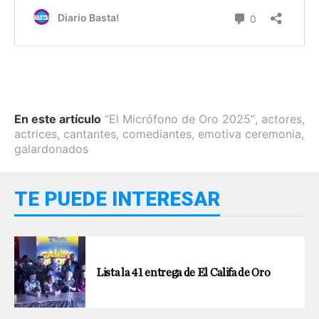
En este artículo
“El Micrófono de Oro 2025”
,
actores
,
actrices
,
cantantes
,
comediantes
,
emotiva ceremonia
,
galardonados
TE PUEDE INTERESAR
Lista la 41 entrega de El Califa de Oro